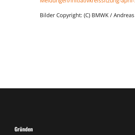
Meldungen/initiativkreissitzung-april
Bilder Copyright: (C) BMWK / Andrea
Gründen