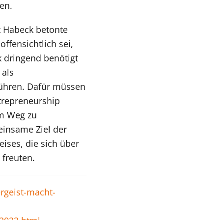
en.
t Habeck betonte
offensichtlich sei,
k dringend benötigt
 als
 führen. Dafür müssen
trepreneurship
em Weg zu
einsame Ziel der
eises, die sich über
freuten.
rgeist-macht-