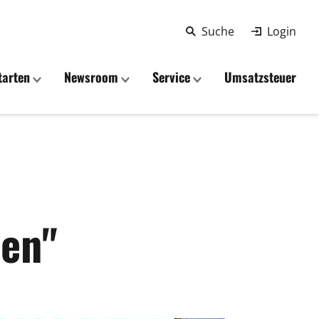
Suche
Login
tarten
Newsroom
Service
Umsatzsteuer
len"