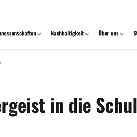
enossenschaften
Nachhaltigkeit
Über uns
S
"
geist in die Schu