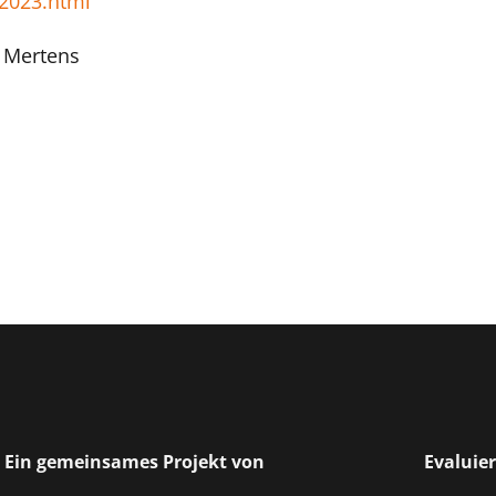
-2023.html
s Mertens
Ein gemeinsames Projekt von
Evaluie