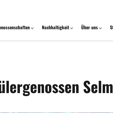
enossenschaften
Nachhaltigkeit
Über uns
S
hülergenossen Sel